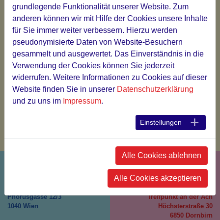
grundlegende Funktionalität unserer Website. Zum
Kosten: halben Tag: 50€, ganzer Tag: 100€.
anderen können wir mit Hilfe der Cookies unsere Inhalte
Praxistage sind beim Kurshandbuch im Curriculum
für Sie immer weiter verbessern. Hierzu werden
aufgelistet.
pseudonymisierte Daten von Website-Besuchern
gesammelt und ausgewertet. Das Einverständnis in die
Schnuppern bitte nur nach telefonischer Anmeldung unter
Verwendung der Cookies können Sie jederzeit
0676/446-2884 oder per E-Mail an.
widerrufen. Weitere Informationen zu Cookies auf dieser
Website finden Sie in unserer
Datenschutzerklärung
Die Kosten werden bei fixer Anmeldung zur Ausbildung
und zu uns im
Impressum
.
gegengerechnet.
ozk.wien
@ozk
.at
.
Einstellungen
Alle Cookies ablehnen
Alle Cookies akzeptieren
OZK WIEN
OZK WEST
Phorusgasse 12/3
Treffpunkt an der Ach
1040 Wien
Höchsterstraße 30
6850 Dornbirn