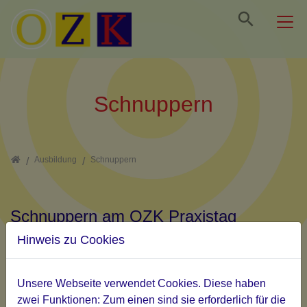
Direkt zur Hauptnavigation springen
Direkt zum Inhalt springen
Jump to sub navigation
Schnuppern
Home
Ausbildung
Schnuppern
Schnuppern am OZK Praxistag
Hinweis zu Cookies
Wir bieten einen Schnuppertag und ein persönliches
Ausbildungsgespräch mit einem Teammitglied, an einem
Unsere Webseite verwendet Cookies. Diese haben
Praxistag, an.
zwei Funktionen: Zum einen sind sie erforderlich für die